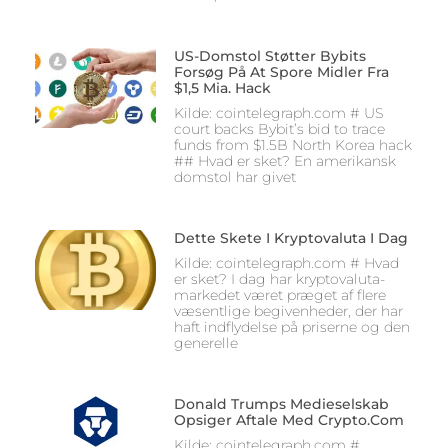
US-Domstol Støtter Bybits
Forsøg På At Spore Midler Fra
$1,5 Mia. Hack
Kilde: cointelegraph.com # US
court backs Bybit’s bid to trace
funds from $1.5B North Korea hack
## Hvad er sket? En amerikansk
domstol har givet
Dette Skete I Kryptovaluta I Dag
Kilde: cointelegraph.com # Hvad
er sket? I dag har kryptovaluta-
markedet været præget af flere
væsentlige begivenheder, der har
haft indflydelse på priserne og den
generelle
Donald Trumps Medieselskab
Opsiger Aftale Med Crypto.com
Kilde: cointelegraph.com #