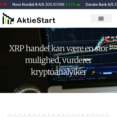
Novo Nordisk B A/S
305.10 DKK
3.92%
Danske Bank A/S
374
XRP handel kan være en stor
mulighed, vurderer
kryptoanalyiker