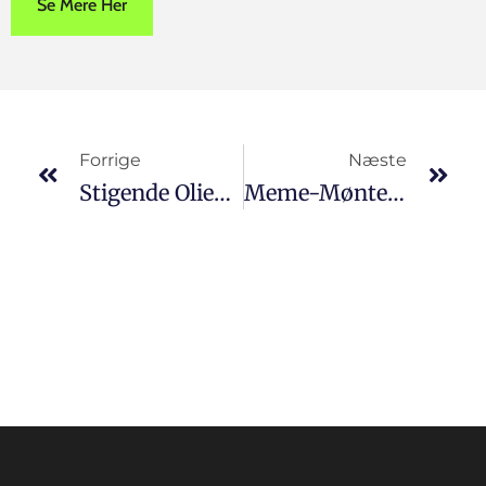
Se Mere Her
Forrige
Næste
Stigende Oliepriser Presser Ether-Salg: Tom Lee
Meme-Mønter Under Pres, Dogecoin Fortsætter Tabene