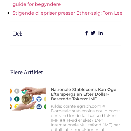
guide for begyndere
Stigende oliepriser presser Ether-salg: Tom Lee
Del:
Flere Artikler
Nationale Stablecoins Kan Øge
Efterspørgslen Efter Dollar-
Baserede Tokens: IMF
Kilde: cointelegraph.com #
Domestic stablecoins could boost
demand for dollar-backed tokens:
IMF ## Hvad er sket? Den
Internationale Valutafond (IMF) har
udtalt, at introduktionen af