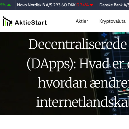
Novo Nordisk B A/S
293.60 DKK
0.24%
Danske Bank A/S
377.
Aktier
Kryptovaluta
Decentraliserede
(DApps): Hvad er 
hvordan ændre
internetlandska