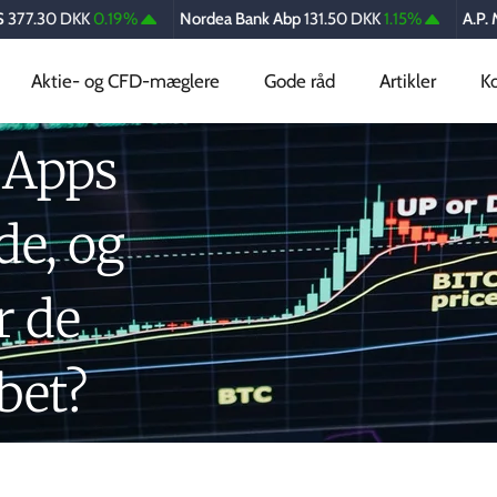
30 DKK
0.19%
Nordea Bank Abp
131.50 DKK
1.15%
A.P. Møller
Aktie- og CFD-mæglere
Gode råd
Artikler
K
 Apps
de, og
r de
bet?