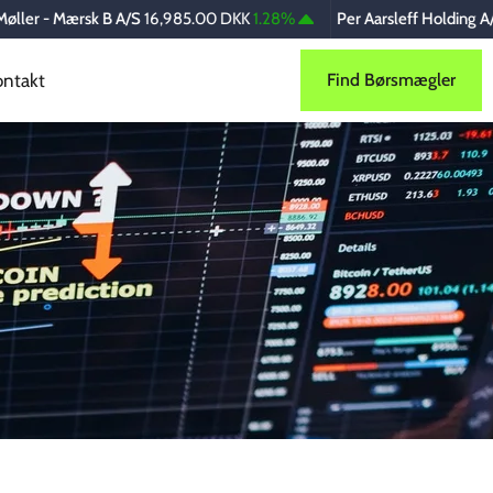
 - Mærsk B A/S
16,985.00 DKK
1.28%
Per Aarsleff Holding A/S B
73
ontakt
Find Børsmægler