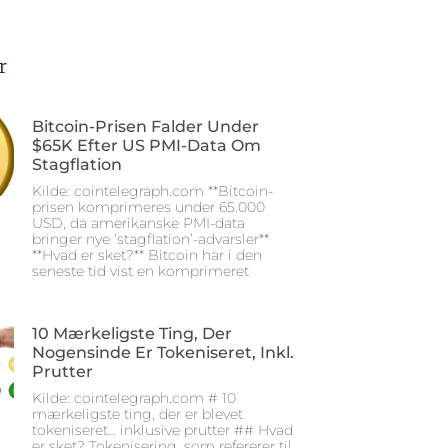
r
Bitcoin-Prisen Falder Under
$65K Efter US PMI-Data Om
Stagflation
Kilde: cointelegraph.com **Bitcoin-
prisen komprimeres under 65.000
USD, da amerikanske PMI-data
bringer nye ‘stagflation’-advarsler**
**Hvad er sket?** Bitcoin har i den
seneste tid vist en komprimeret
10 Mærkeligste Ting, Der
Nogensinde Er Tokeniseret, Inkl.
Prutter
Kilde: cointelegraph.com # 10
mærkeligste ting, der er blevet
tokeniseret… inklusive prutter ## Hvad
er sket? Tokenisering, som refererer til